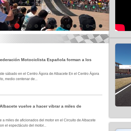
1
2
3
4
5
6
7
8
9
10
11
12
13
14
 Federación Motociclista Española forman a los
ste sábado en el Centro Ágora de Albacete En el Centro Ágora
to, medio centenar de...
 Albacete vuelve a hacer vibrar a miles de
 a miles de aficionados del motor en el Circuito de Albacete
n el espectáculo del motor...