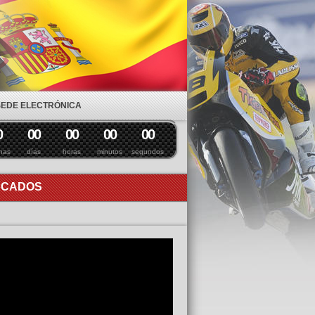
SEDE ELECTRÓNICA
0
0
0
0
0
0
0
0
0
nas
días
horas
minutos
segundos
ACADOS