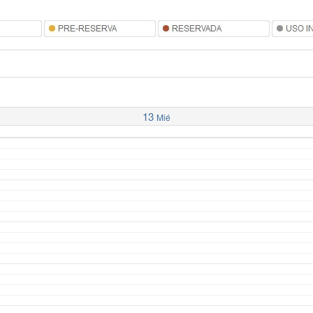
13
Mié