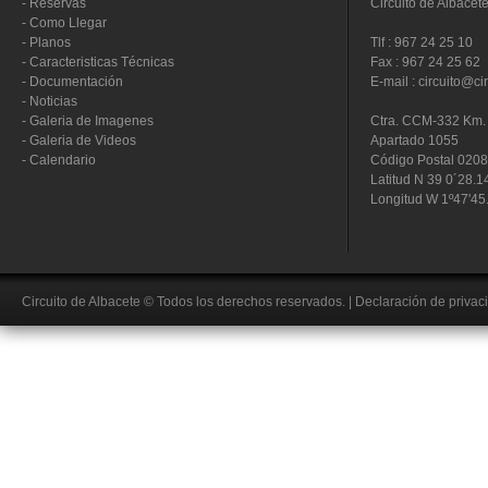
-
Reservas
Circuito de Albacet
-
Como Llegar
-
Planos
Tlf : 967 24 25 10
-
Caracteristicas Técnicas
Fax : 967 24 25 62
-
Documentación
E-mail : circuito@ci
-
Noticias
-
Galeria de Imagenes
Ctra. CCM-332 Km. 
-
Galeria de Videos
Apartado 1055
-
Calendario
Código Postal 020
Latitud N 39 0´28.1
Longitud W 1º47'45
Circuito de Albacete
© Todos los derechos reservados.
|
Declaración de privac