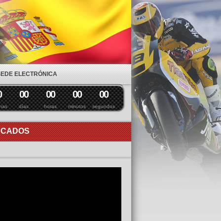
SEDE ELECTRÓNICA
0
0
0
0
0
0
0
0
0
nas
días
horas
minutos
segundos
ACADOS