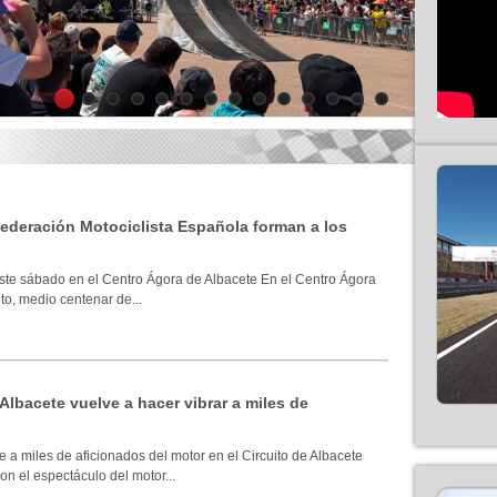
1
2
3
4
5
6
7
8
9
10
11
12
13
14
 Federación Motociclista Española forman a los
ste sábado en el Centro Ágora de Albacete En el Centro Ágora
to, medio centenar de...
 Albacete vuelve a hacer vibrar a miles de
 a miles de aficionados del motor en el Circuito de Albacete
n el espectáculo del motor...