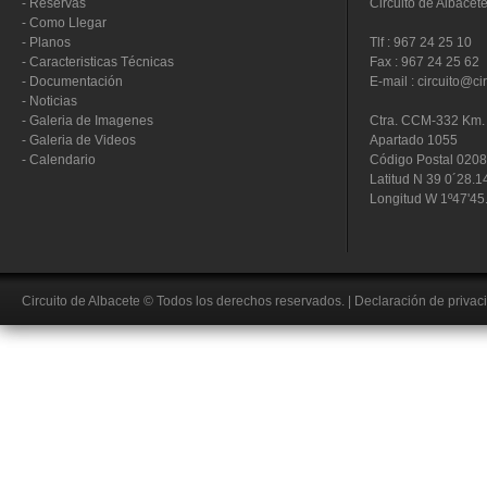
-
Reservas
Circuito de Albacet
-
Como Llegar
-
Planos
Tlf : 967 24 25 10
-
Caracteristicas Técnicas
Fax : 967 24 25 62
-
Documentación
E-mail : circuito@ci
-
Noticias
-
Galeria de Imagenes
Ctra. CCM-332 Km. 
-
Galeria de Videos
Apartado 1055
-
Calendario
Código Postal 020
Latitud N 39 0´28.1
Longitud W 1º47'45
Circuito de Albacete
© Todos los derechos reservados.
|
Declaración de privac