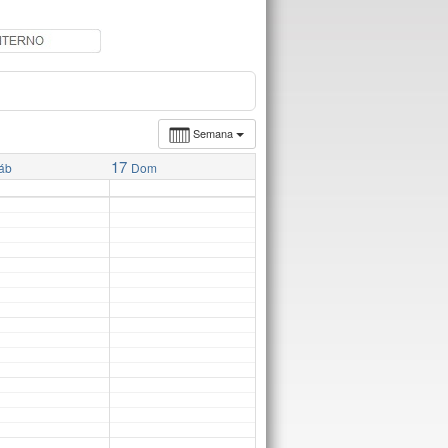
Semana
17
áb
Dom