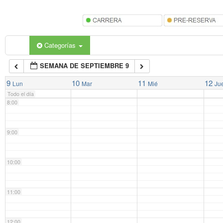
5:00
6:00
Categorías
SEMANA DE SEPTIEMBRE 9
7:00
9
10
11
12
Lun
Mar
Mié
Ju
Todo el día
8:00
9:00
10:00
11:00
12:00