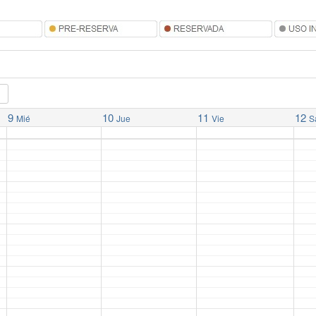
9
10
11
12
Mié
Jue
Vie
S