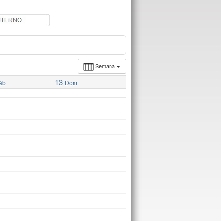
Semana
13
áb
Dom