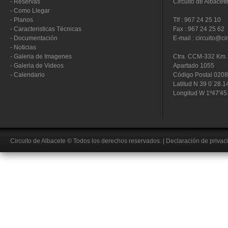
-
Reservas
Circuito de Albacet
-
Como Llegar
-
Planos
Tlf : 967 24 25 10
-
Caracteristicas Técnicas
Fax : 967 24 25 62
-
Documentación
E-mail : circuito@ci
-
Noticias
-
Galeria de Imagenes
Ctra. CCM-332 Km. 
-
Galeria de Videos
Apartado 1055
-
Calendario
Código Postal 020
Latitud N 39 0´28.1
Longitud W 1º47'45
Circuito de Albacete
© Todos los derechos reservados.
|
Declaración de privac