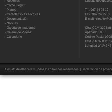
-
Reservas
Circuito de Albacet
-
Como Llegar
-
Planos
Tlf : 967 24 25 10
-
Caracteristicas Técnicas
Fax : 967 24 25 62
-
Documentación
E-mail : circuito@ci
-
Noticias
-
Galeria de Imagenes
Ctra. CCM-332 Km. 
-
Galeria de Videos
Apartado 1055
-
Calendario
Código Postal 020
Latitud N 39 0´28.1
Longitud W 1º47'45
Circuito de Albacete
© Todos los derechos reservados.
|
Declaración de privac