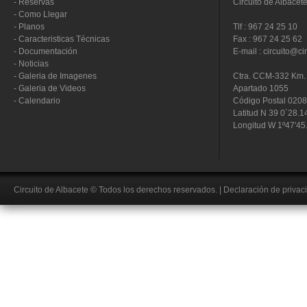
-
Reservas
Circuito de Albacet
-
Como Llegar
-
Planos
Tlf : 967 24 25 10
-
Caracteristicas Técnicas
Fax : 967 24 25 62
-
Documentación
E-mail : circuito@ci
-
Noticias
-
Galeria de Imagenes
Ctra. CCM-332 Km. 
-
Galeria de Videos
Apartado 1055
-
Calendario
Código Postal 020
Latitud N 39 0´28.1
Longitud W 1º47'45
Circuito de Albacete
© Todos los derechos reservados.
|
Declaración de privac