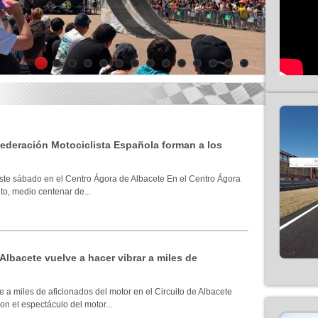
1
2
3
4
5
6
7
8
9
10
11
12
13
14
 Federación Motociclista Española forman a los
ste sábado en el Centro Ágora de Albacete En el Centro Ágora
to, medio centenar de...
 Albacete vuelve a hacer vibrar a miles de
 a miles de aficionados del motor en el Circuito de Albacete
n el espectáculo del motor...