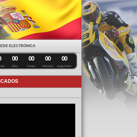
SEDE ELECTRÓNICA
0
0
0
0
0
0
0
0
0
nas
días
horas
minutos
segundos
ACADOS