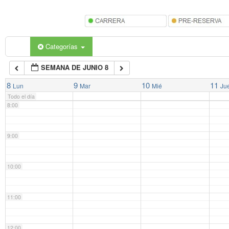
5:00
6:00
Categorías
SEMANA DE JUNIO 8
7:00
8
9
10
11
Lun
Mar
Mié
Ju
Todo el día
8:00
9:00
10:00
11:00
12:00