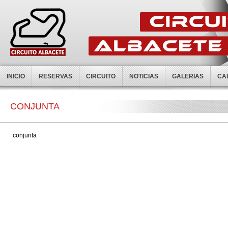
INICIO
RESERVAS
CIRCUITO
NOTICIAS
GALERIAS
CA
CONJUNTA
conjunta