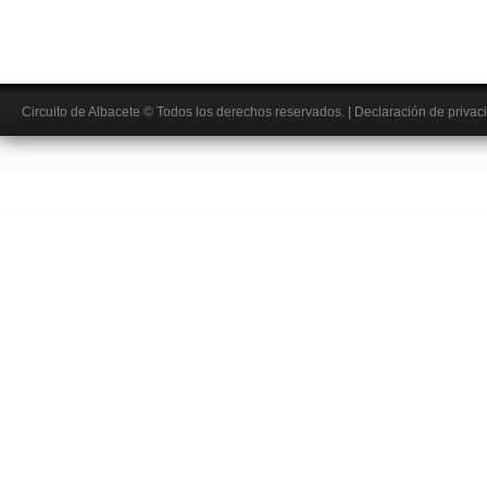
Circuito de Albacete
© Todos los derechos reservados.
|
Declaración de privac