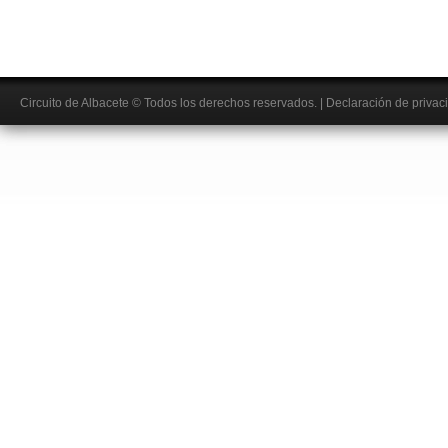
Circuito de Albacete
© Todos los derechos reservados.
|
Declaración de privac