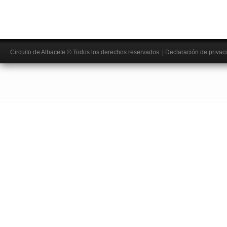
Circuito de Albacete
© Todos los derechos reservados.
|
Declaración de privac