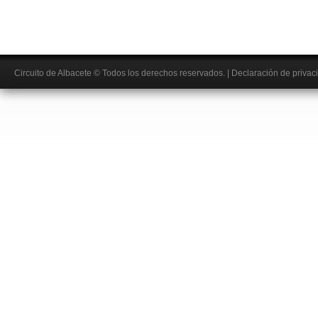
Circuito de Albacete
© Todos los derechos reservados.
|
Declaración de privac