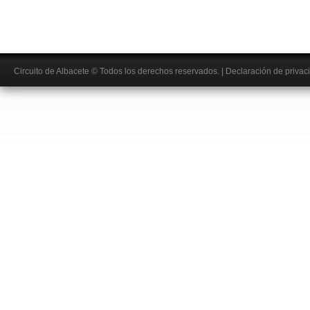
Circuito de Albacete
© Todos los derechos reservados.
|
Declaración de privac