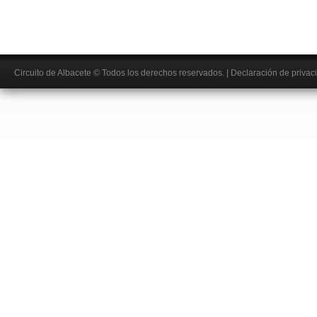
Circuito de Albacete
© Todos los derechos reservados.
|
Declaración de privac