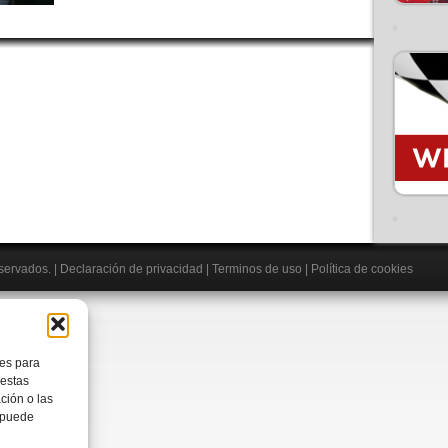
eservados.
|
Declaración de privacidad
|
Terminos de uso
|
Política de cookies
ies para
 estas
ción o las
, puede