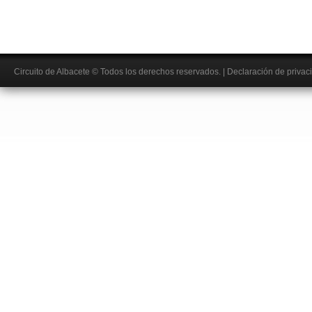
Circuito de Albacete
© Todos los derechos reservados.
|
Declaración de privac