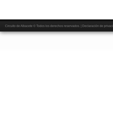
Circuito de Albacete
© Todos los derechos reservados.
|
Declaración de privac