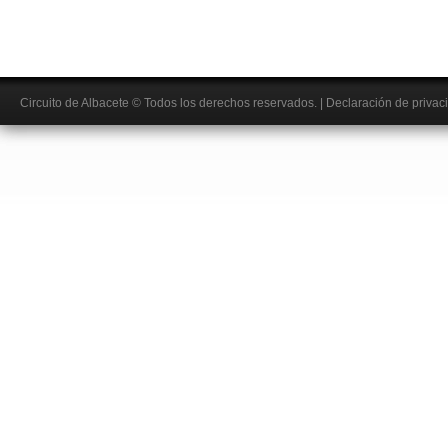
Circuito de Albacete
© Todos los derechos reservados.
|
Declaración de privac