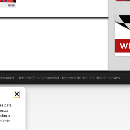
eservados.
|
Declaración de privacidad
|
Terminos de uso
|
Política de cookies
ies para
 estas
ción o las
, puede