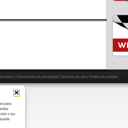
eservados.
|
Declaración de privacidad
|
Terminos de uso
|
Política de cookies
ies para
 estas
ción o las
, puede