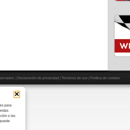
eservados.
|
Declaración de privacidad
|
Terminos de uso
|
Política de cookies
ies para
 estas
ción o las
, puede