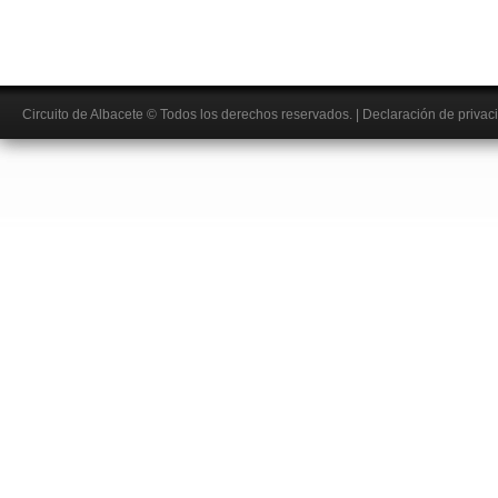
Circuito de Albacete
© Todos los derechos reservados.
|
Declaración de privac