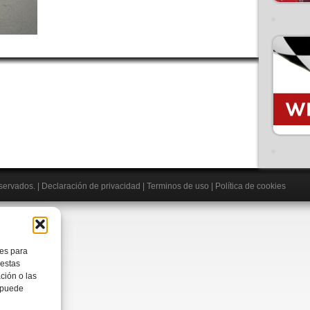
eservados.
|
Declaración de privacidad
|
Terminos de uso
|
Política de cookies
ies para
 estas
ción o las
, puede