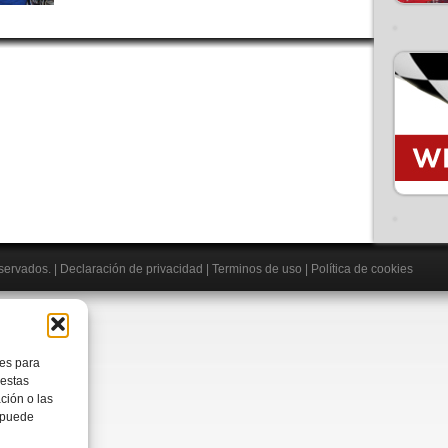
eservados.
|
Declaración de privacidad
|
Terminos de uso
|
Política de cookies
ies para
 estas
ción o las
, puede