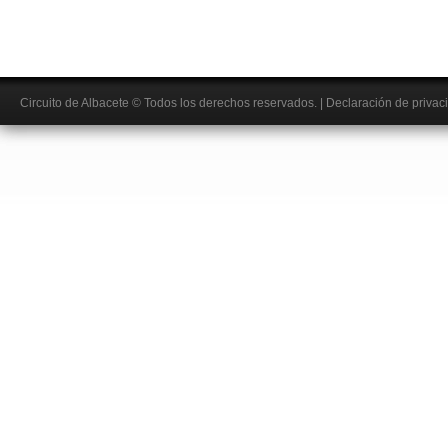
Circuito de Albacete
© Todos los derechos reservados.
|
Declaración de privac