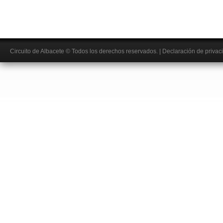
Circuito de Albacete
© Todos los derechos reservados.
|
Declaración de privac