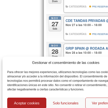
Dom
CATEGORÍAS:
PRE-RESERVA
NOV
CDE TANDAS PRIVADAS
27
Nov 27 a las 10:00 – 18:00
Sáb
CATEGORÍAS:
PRE-RESERVA
NOV
GRIP SPAIN
@ RODADA 
28
Nov 28 a las 10:00 – 18:00
Dom
http://www.gripspain.com
Gestionar el consentimiento de las cookies
CATEGORÍAS:
PRE-RESERVA
Para ofrecer las mejores experiencias, utilizamos tecnologías como las cook
almacenar y/o acceder a la información del dispositivo. El consentimiento de
DIC
tecnologías nos permitirá procesar datos como el comportamiento de navega
TRACK DAYS EVENTS.
@ 
5
identificaciones únicas en este sitio. No consentir o retirar el consentimiento
Dic 5 a las 10:00 – 18:00
afectar negativamente a ciertas características y funciones.
Dom
CATEGORÍAS:
PRE-RESERVA
Aceptar cookies
Solo funcionales
Ver prefe