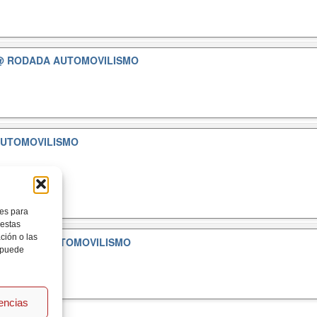
@ RODADA AUTOMOVILISMO
AUTOMOVILISMO
ies para
 estas
ción o las
RODADA AUTOMOVILISMO
, puede
rencias