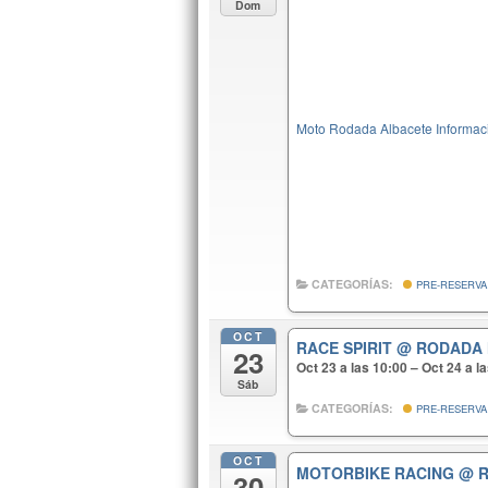
Dom
Moto Rodada Albacete Informaci
CATEGORÍAS:
PRE-RESERVA
OCT
RACE SPIRIT
@ RODADA 
23
Oct 23 a las 10:00 – Oct 24 a l
Sáb
CATEGORÍAS:
PRE-RESERVA
OCT
MOTORBIKE RACING
@ 
30