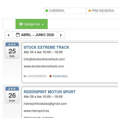
Categorías
ABRIL – JUNIO 2026
ABR
STOCK EXTREME TRACK
25
Abr 25 a las 10:00 – 18:00
Sáb
info@stockextremetrack.com
www.stockextremetrack.com
CATEGORÍAS:
RESERVADA
ABR
RIDERSPIRIT MOTOR SPORT
26
Abr 26 a las 10:00 – 18:00
Dom
riderspiritrodadas@gmail.com
www.riderspirit.es
@riderspirit_rodadas