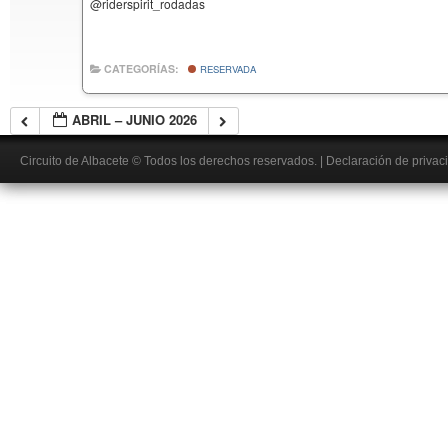
@riderspirit_rodadas
CATEGORÍAS:
RESERVADA
ABRIL – JUNIO 2026
Circuito de Albacete
© Todos los derechos reservados.
|
Declaración de privac