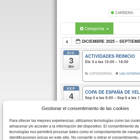
Categorías
DICIEMBRE 2025 – SEPTIEM
DIC
ACTIVIDADES REINICIO
3
Dic 3 a las 10:00 – 18:00
Mié
CATEGORÍAS:
USO INTERN
SEP
COPA DE ESPAÑA DE VE
4
Sep 4 a las 9:00 – Sep 6 a las 
Vie
4 SEPTIEMBRE, VIERNES – T
Gestionar el consentimiento de las cookies
5 SEPTIEMBRE, SABADO – 
Para ofrecer las mejores experiencias, utilizamos tecnologías como las cook
6 SEPTIEMBRE, DOMINGO –
almacenar y/o acceder a la información del dispositivo. El consentimiento de
Horario oficial en pdf, versión 1
tecnologías nos permitirá procesar datos como el comportamiento de navega
identificaciones únicas en este sitio. No consentir o retirar el consentimiento