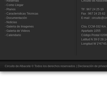
-
Reservas
Circuito de Albacet
-
Como Llegar
-
Planos
Tlf : 967 24 25 10
-
Caracteristicas Técnicas
Fax : 967 24 25 62
-
Documentación
E-mail : circuito@ci
-
Noticias
-
Galeria de Imagenes
Ctra. CCM-332 Km. 
-
Galeria de Videos
Apartado 1055
-
Calendario
Código Postal 020
Latitud N 39 0´28.1
Longitud W 1º47'45
Circuito de Albacete
© Todos los derechos reservados.
|
Declaración de privac