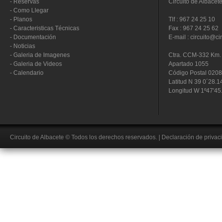
-
Reservas
Circuito de Albacet
-
Como Llegar
-
Planos
Tlf : 967 24 25 10
-
Caracteristicas Técnicas
Fax : 967 24 25 62
-
Documentación
E-mail : circuito@ci
-
Noticias
-
Galeria de Imagenes
Ctra. CCM-332 Km. 
-
Galeria de Videos
Apartado 1055
-
Calendario
Código Postal 020
Latitud N 39 0´28.1
Longitud W 1º47'45
Circuito de Albacete
© Todos los derechos reservados.
|
Declaración de privac