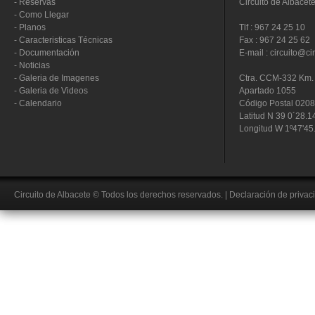
-
Reservas
Circuito de Albacet
-
Como Llegar
-
Planos
Tlf : 967 24 25 10
-
Caracteristicas Técnicas
Fax : 967 24 25 62
-
Documentación
E-mail : circuito@ci
-
Noticias
-
Galeria de Imagenes
Ctra. CCM-332 Km. 
-
Galeria de Videos
Apartado 1055
-
Calendario
Código Postal 020
Latitud N 39 0´28.1
Longitud W 1º47'45
Circuito de Albacete
© Todos los derechos reservados.
|
Declaración de privac