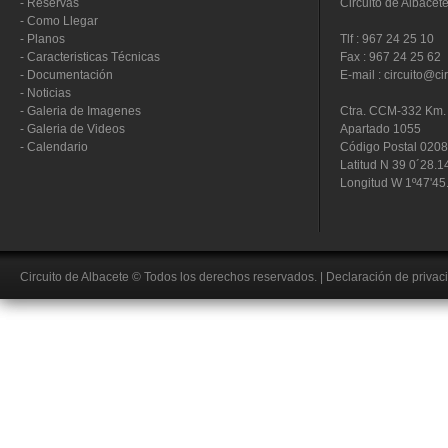
-
Reservas
Circuito de Albacet
-
Como Llegar
-
Planos
Tlf : 967 24 25 10
-
Caracteristicas Técnicas
Fax : 967 24 25 62
-
Documentación
E-mail : circuito@ci
-
Noticias
-
Galeria de Imagenes
Ctra. CCM-332 Km. 
-
Galeria de Videos
Apartado 1055
-
Calendario
Código Postal 020
Latitud N 39 0´28.1
Longitud W 1º47'45
Circuito de Albacete
© Todos los derechos reservados.
|
Declaración de privac