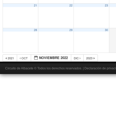
21
22
23
28
29
30
NOVIEMBRE 2022
2021
OCT
DIC
2023
Circuito de Albacete
© Todos los derechos reservados.
|
Declaración de privac