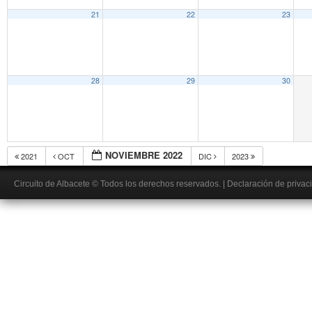
21
22
23
28
29
30
NOVIEMBRE 2022
2021
OCT
DIC
2023
Circuito de Albacete
© Todos los derechos reservados.
|
Declaración de privac