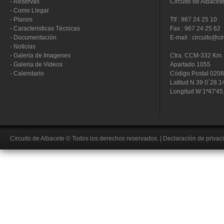
-
Reservas
Circuito de Albacet
-
Como Llegar
-
Planos
Tlf : 967 24 25 10
-
Caracteristicas Técnicas
Fax : 967 24 25 62
-
Documentación
E-mail : circuito@ci
-
Noticias
-
Galeria de Imagenes
Ctra. CCM-332 Km. 
-
Galeria de Videos
Apartado 1055
-
Calendario
Código Postal 020
Latitud N 39 0´28.1
Longitud W 1º47'45
Circuito de Albacete
© Todos los derechos reservados.
|
Declaración de privac