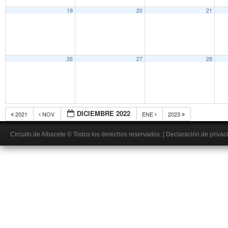
19
20
21
26
27
28
DICIEMBRE 2022
2021
NOV
ENE
2023
Circuito de Albacete
© Todos los derechos reservados.
|
Declaración de privac