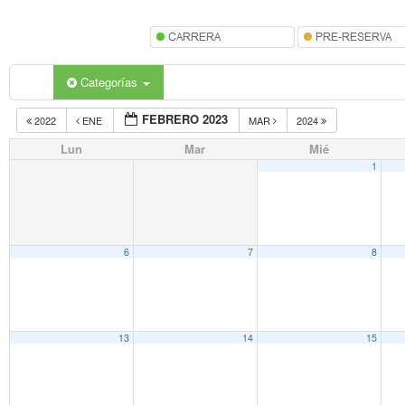
Categorías
FEBRERO 2023
2022
ENE
MAR
2024
Lun
Mar
Mié
1
6
7
8
13
14
15