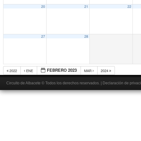
20
21
22
27
28
FEBRERO 2023
2022
ENE
MAR
2024
Circuito de Albacete
© Todos los derechos reservados.
|
Declaración de privac