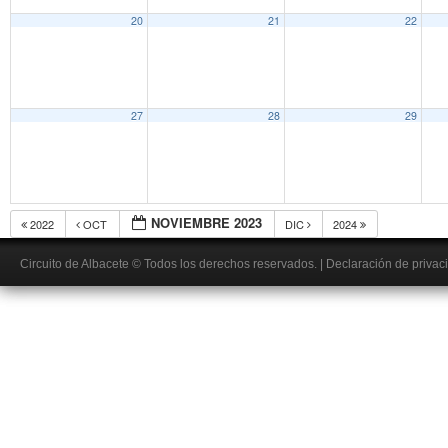
20
21
22
27
28
29
NOVIEMBRE 2023
2022
OCT
DIC
2024
Circuito de Albacete
© Todos los derechos reservados.
|
Declaración de privac