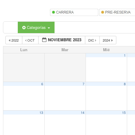
Categorías
NOVIEMBRE 2023
2022
OCT
DIC
2024
Lun
Mar
Mié
1
6
7
8
13
14
15