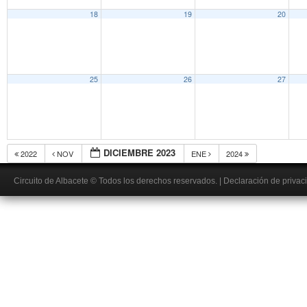
18
19
20
25
26
27
DICIEMBRE 2023
2022
NOV
ENE
2024
Circuito de Albacete
© Todos los derechos reservados.
|
Declaración de privac