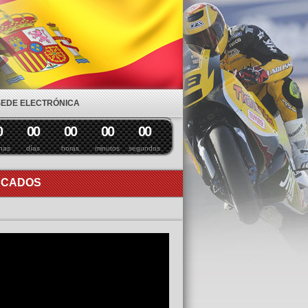
SEDE ELECTRÓNICA
0
0
0
0
0
0
0
0
0
nas
días
horas
minutos
segundos
ACADOS