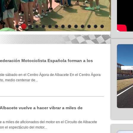
1
2
3
4
5
6
7
8
9
10
11
12
13
14
 Federación Motociclista Española forman a los
ste sábado en el Centro Ágora de Albacete En el Centro Ágora
to, medio centenar de...
 Albacete vuelve a hacer vibrar a miles de
 a miles de aficionados del motor en el Circuito de Albacete
n el espectáculo del motor...