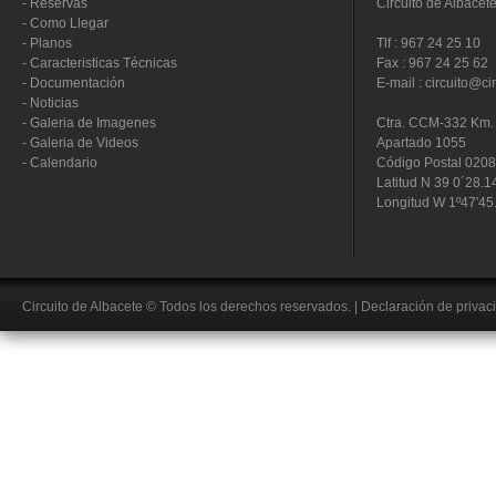
-
Reservas
Circuito de Albacet
-
Como Llegar
-
Planos
Tlf : 967 24 25 10
-
Caracteristicas Técnicas
Fax : 967 24 25 62
-
Documentación
E-mail : circuito@ci
-
Noticias
-
Galeria de Imagenes
Ctra. CCM-332 Km. 
-
Galeria de Videos
Apartado 1055
-
Calendario
Código Postal 020
Latitud N 39 0´28.1
Longitud W 1º47'45
Circuito de Albacete
© Todos los derechos reservados.
|
Declaración de privac