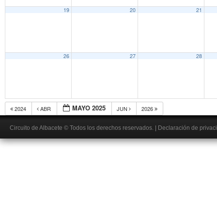
19
20
21
26
27
28
MAYO 2025
2024
ABR
JUN
2026
Circuito de Albacete
© Todos los derechos reservados.
|
Declaración de privac